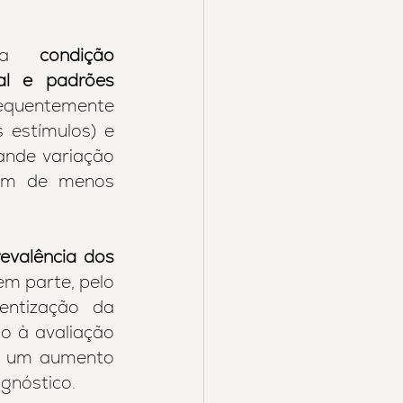
uma 
condição 
al e
padrões 
equentemente 
 (hiper ou hipo reatividade aos estímulos) e 
ande variação 
sam de menos 
evalência dos 
em parte, pelo 
entização da 
o à avaliação 
e um aumento 
agnóstico.