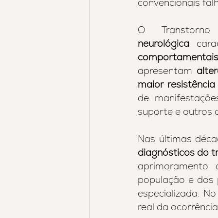
convencionais fal
O Transtorn
neurológica
 cara
comportamentais 
apresentam 
alte
maior resistênci
de manifestaçõe
suporte e outros 
Nas últimas déca
diagnósticos do t
aprimoramento do
população e dos 
especializada. N
real da ocorrênci