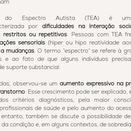
ham. 
o do Espectro Autista (TEA) é 
cterizada por 
dificuldades na interação soci
restritos ou repetitivos
. Pessoas com TEA fr
rações sensoriais
a a mudanças
. O termo “espectro” se refere à gr
s e ao fato de que alguns indivíduos preci
de suporte substancial.
das, observou-se um 
aumento expressivo na pr
ranstorno
. Esse crescimento pode ser explicado, 
s critérios diagnósticos, pela maior consci
profissionais de saúde e pelo aumento do acess
o entanto, também se discute a possibilidade d
a da condição e, em alguns contextos, de sobredi