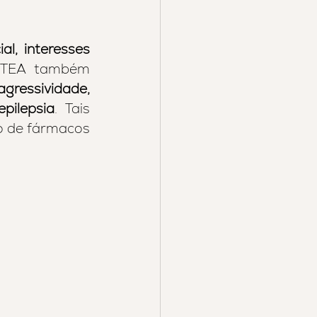
l, interesses 
 TEA também 
gressividade, 
epilepsia
. Tais 
o de fármacos 