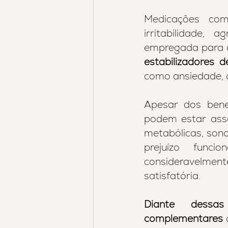
Medicações co
irritabilidade, 
empregada para d
estabilizadores 
como ansiedade, 
Apesar dos bene
podem estar ass
metabólicas, sonol
prejuízo funci
consideravelmen
satisfatória.
Diante dessas
complementares
 