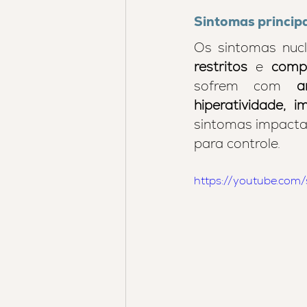
Sintomas princip
Os sintomas nucl
restritos 
e 
compo
sofrem com 
a
hiperatividade, i
sintomas impacta
para controle.
https://youtube.com