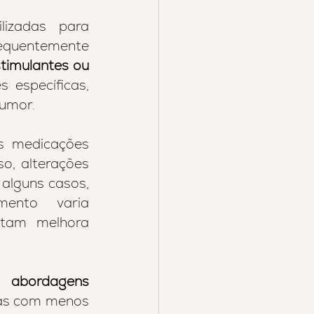
izadas para 
equentemente 
timulantes ou 
específicas, 
humor.
s medicações 
, alterações 
 alguns casos, 
ento varia 
ntam melhora 
abordagens 
as com menos 