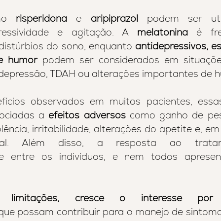
mo 
risperidona 
e 
aripiprazol 
podem ser util
agressividade e agitação. A 
melatonina 
é fr
istúrbios do sono, enquanto 
antidepressivos, es
de humor 
podem ser considerados em situações 
depressão, TDAH ou alterações importantes de 
fícios observados em muitos pacientes, essa
ociadas a 
efeitos adversos
 como ganho de peso
ência, irritabilidade, alterações do apetite e, em
onal. Além disso, a resposta ao tratam
te entre os indivíduos, e nem todos aprese
 limitações, cresce o interesse por 
que possam contribuir para o manejo de sintom