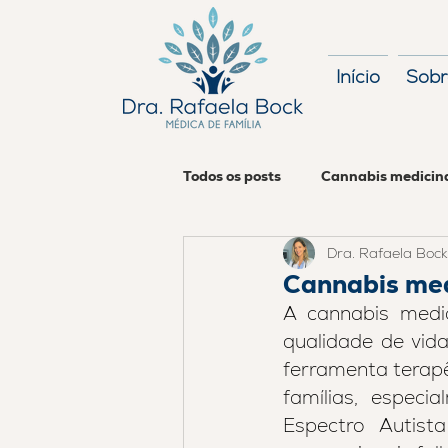
Início
Sobr
Todos os posts
Cannabis medicin
Dra. Rafaela Bock
Cannabis med
A cannabis medi
qualidade de vida
ferramenta terap
famílias, espec
Espectro Autist