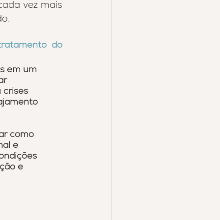
cada vez mais 
do.
ratamento do 
as em um 
ar 
 crises 
gajamento 
ar como 
al e 
condições 
ção e 