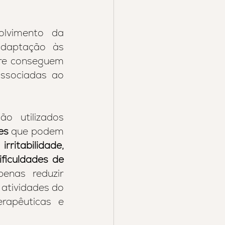
lvimento da 
daptação às 
re conseguem 
ssociadas ao 
o utilizados 
es 
que podem 
 
irritabilidade, 
ficuldades de 
nas reduzir 
atividades do 
apêuticas e 