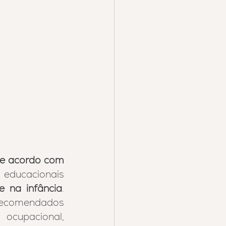
de acordo com 
 educacionais 
e na infância
. 
comendados 
cupacional, 